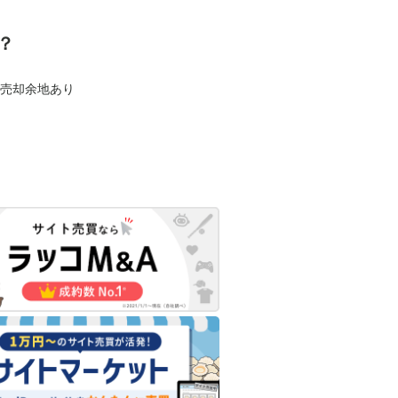
？
も売却余地あり