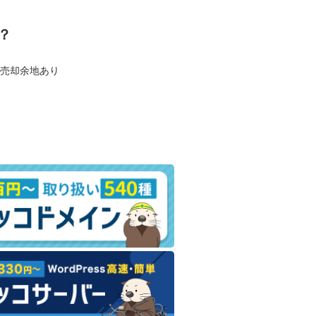
？
も売却余地あり